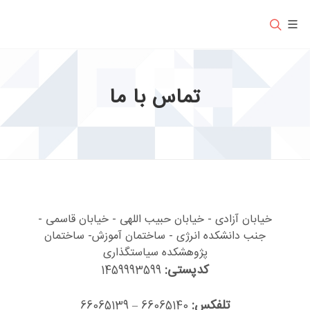
تماس با ما
خیابان آزادی - خیابان حبیب اللهی - خیابان قاسمی -
جنب دانشکده انرژی - ساختمان آموزش- ساختمان
پژوهشکده سیاستگذاری
کدپستی:
1459993599
تلفکس:
66065140 – 66065139