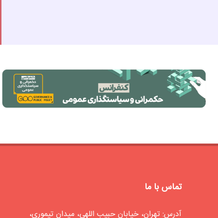
تماس با ما
آدرس: تهران، خیابان حبیب اللهی، میدان تیموری،