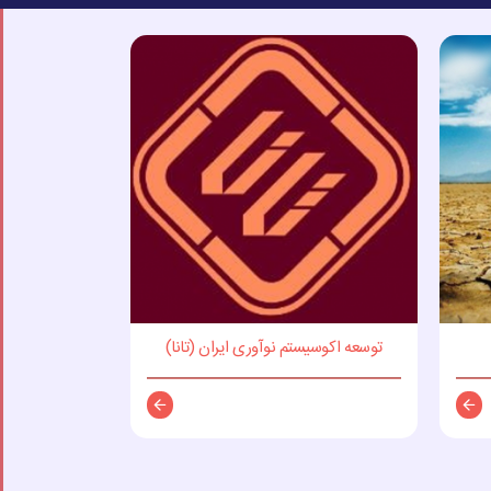
توسعه اکوسیستم نوآوری ایران (تانا)
توضیحات
توضیحات