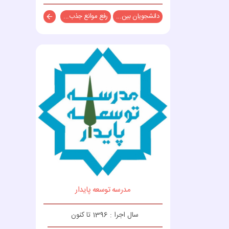
دانشجویان بین...
رفع موانع جذب...
توضیحات
مدرسه توسعه پایدار
سال اجرا : 1396 تا کنون