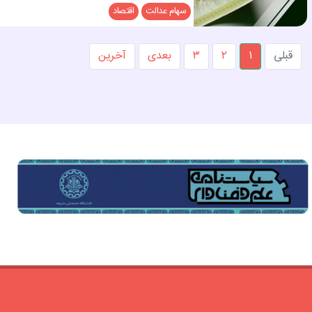
سهام عدالت
اقتصاد
قبلی
۱
۲
۳
بعدی
آخرین