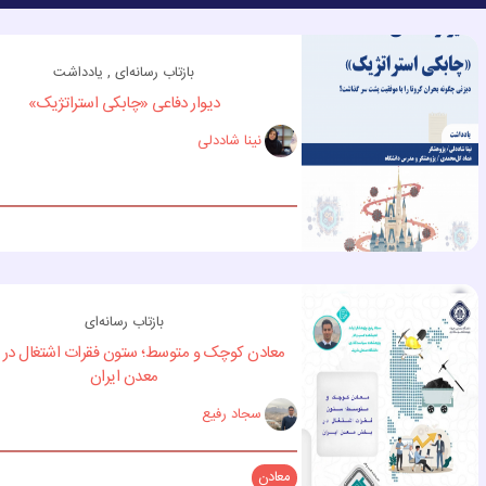
بازتاب رسانه‌ای , یادداشت
دیوار دفاعی «چابکی استراتژیک»
نینا شاددلی
بازتاب رسانه‌ای
معادن کوچک و متوسط؛ ستون فقرات اشتغال د
معدن ایران
سجاد رفیع
معادن