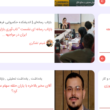
توضیحات
بازتاب رسانه‌ای
|
اندیشکده حکمروایی فره
هه
بازتاب رسانه ای نشست " تاب‌آوری باز
ایران در مواجهه ...
شبنم لشگری
توضیحات
 کار
یادداشت , یادداشت تحلیلی , بازتا
وزی
آقای مخبر بالاخره با یاران حلقه سهام 
کرد؟