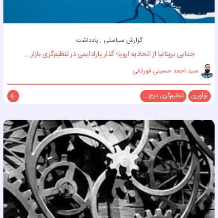
گزارش سیاستی , یادداشت
جدایی بریتانیا از اتحادیه اروپا؛ گذار پارادایمی در تنظیم‌گری بازار ...
سید احمد حسینی قورتانی
نوآوری
تنظیم‌گری دیج...
توضی