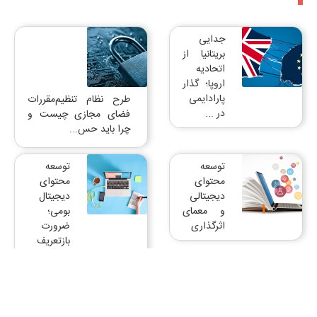
جدایی
بریتانیا از
اتحادیه
اروپا؛ گذار
پارادایمی
طرح نظام تنظیم‌مقررات
در ...
فضای مجازی چیست و
چرا باید حس...
توسعه
توسعه
محتوای
محتوای
دیجیتالی
دیجیتال
و معمای
بومی؛
اثرگذاری
ضرورت
بازتعریف
مسئله
محافظت
هم‌آفرینی
از کودکان
ایران