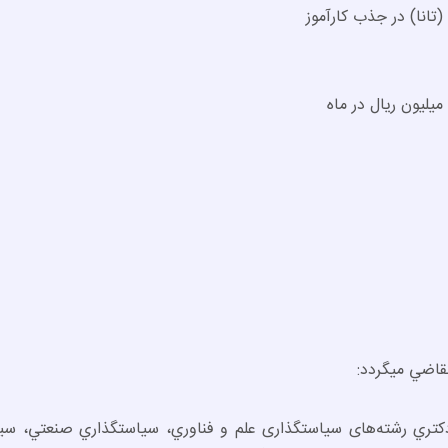
تانا) در جذب کارآموز
قاضي مي­گردد:
دكتري رشته‌­های سیاستگذاری علم و فناوري، سياستگذاري صنعتي، سي