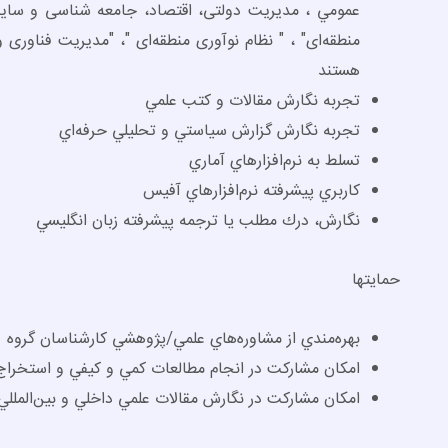
عمومي ، مدیریت دولتی، اقتصاد، جامعه شناسی و سایر ر
منطقه‌ای" ، " نظام نوآوری منطقه‌ای "، "مدیریت فناوری
هستند
تجربه نگارش مقالات و كتب علمي
تجربه نگارش گزارش سياستي و تحليلي حرفه­‌اي
تسلط به نرم­‌افزارهاي آماري
كاربري پيشرفته نرم­‌افزارهاي آفيس
نگارش، درك مطلب يا ترجمه پيشرفته زبان انگليسي
حمايت­ها
بهره‌­مندي از مشاوره­‌هاي علمي/پژوهشي كارشناسان گروه
امكان مشاركت در انجام مطالعات كمي و كيفي و استخراج
امكان مشاركت در نگارش مقالات علمي داخلي و بين‌­المللي