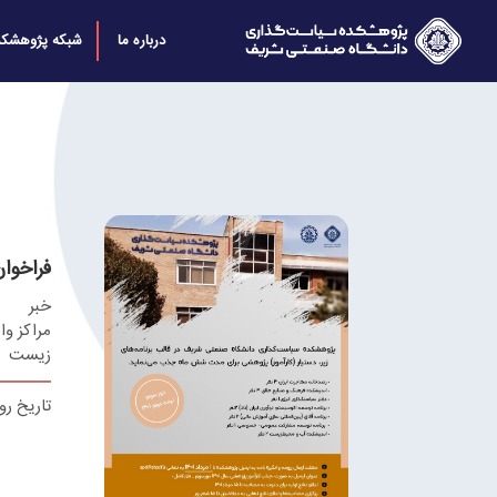
درباره ما
شبکه پژوهشکد
فراخوان
خبر
مراکز و
زیست
تاریخ روید