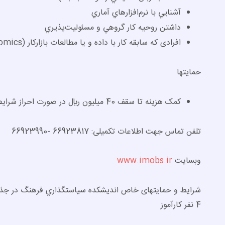
آشنايي با نرم‌­افزارهاي آماري
داشتن روحيه كار گروهي و مسئوليت‌­پذيري
افرادی که سابقه کار با داده و یا مطالعات بازارکار (Labor Economics) داشته باشند در اولویت هستند
حمايت­ها
کمک هزینه تا سقف 40 ميليون ريال در صورت احراز شرایط
تلفن تماس جهت اطلاعات تکمیلی: 66923817 -66923990
وبسایت
www.imobs.ir
شرایط و حمایت­های خاص انديشكده سياستگذاري فرهنگ در جذب
4 نفر کارآموز