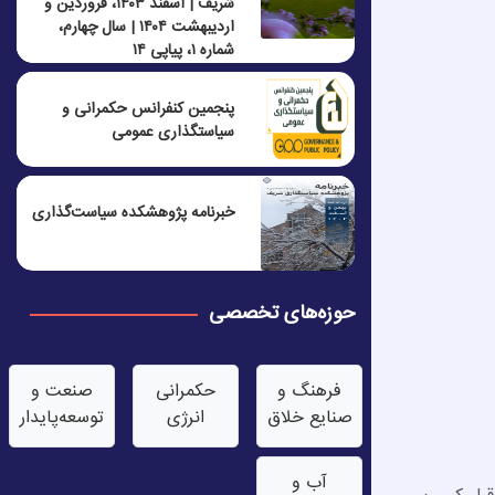
شریف | اسفند ۱۴۰۳، فروردین و
اردیبهشت ۱۴۰۴ | سال چهارم،
شماره ۱، پیاپی ۱۴
پنجمين كنفرانس حكمرانی و
سياستگذاری عمومی
خبرنامه پژوهشکده سیاست‌گذاری
حوزه‌های تخصصی
فرهنگ و
حکمرانی
صنعت‌ و
صنایع خلاق
انرژی
توسعه‌پایدار
آب‌ و