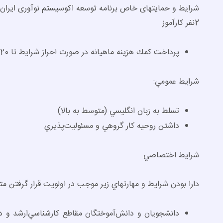
شرایط و حمایت­های خاص برنامه توسعه اکوسیستم نوآوری ایران (
2نفر کارآموز
پرداخت كمك هزينه ماهيانه در صورت احراز شرایط تا 20 ميليون ریال در ماه
شرايط عمومي:
تسلط به زبان انگليسي (متوسط به بالا)
داشتن روحيه كار گروهي و مسئوليت‌­پذيري
شرايط اختصاصي
دارا بودن شرايط و مهارت­هاي زير موجب در اولويت قرار گرفتن مت
دانشجویان و دانش­‌آموختگان مقاطع كارشناسي‌­ارشد و 