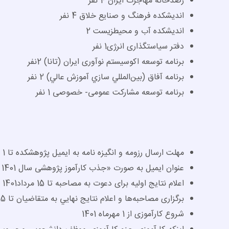
رصدخانه مهاجرت ایران 4 نفر
انديشكده فرهنگ و صنایع خلاق 4 نفر
انديشكده آب و محيط­زيست 2
دفتر سیاستگذاری انرژی1 نفر
برنامه توسعه اکوسیستم نوآوری ایران (تانا) 2نفر
برنامه آفاق (بين­‌المللي سازي آموزش عالي) 2 نفر
برنامه توسعه مشارکت عمومی- خصوصی 1 نفر
مهلت ارسال رزومه و انگیزه نامه به ایمیل پژوهشکده تا 1 مرداد 1401 به نشانی
عنوان ایمیل به صورت «جذب کارآموز پژوهشی سال 1401 دورسوم _ نام کامل»
اعلام نتایج اولیه برای دعوت به مصاحبه تا 15 مرداد1401
برگزاری مصاحبه‌­ها و اعلام نتايج نهايي به متقاضيان تا 15 شهريور
شروع کارآموزی از 1 مهرماه 1401