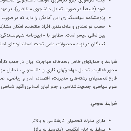
اینکه کارآموزی جزو کارآموزی موظف دانشجویی محسوب 
شود (طبیعتاً در صورت تمایل دانشجوی متقاضی)، بر عهد
پژوهشکده سیاستگذاری این آمادگی را دارد که در صورت اتم
حسب توانمندی و علاقه‌مندی افراد منتخب، امکان مشارکت
بین‌المللی میسر است. مطابق با «آیین‌نامه هم‌نویسن
کنندگان در تهیه محصولات علمی تحت استانداردهای اخلا
شرایط و حمایت­های خاص رصدخانه مهاجرت ایران در جذب کارآموز:4 نفر کارآ
محور فعاليت: تحليل مهاجرت­هاي كاري و دانشجويي، تحليل مها
فارغ­‌التحصيلان رشته‌هاي مدیریت، اقتصاد، آمار و ریاضی، صن
علوم سیاسی، جمعیت‌­شناسی و جغرافیای انسانی‌واقلیم شناسی
شرايط عمومي:
داراي مدرك تحصيلي كارشناسي و بالاتر
تسلط به زبان انگليسي (متوسط به بالا)