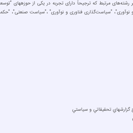
شته­‌های مرتبط که ترجیحاً دارای تجربه در یکی از حوزه­های "توسع
 و نوآوری"، "سیاست‌گذاری فناوری و نوآوری" ،"سیاست صنعتی"، "حکمر
 گزارش­هاي تحقيقاتي و سياستي