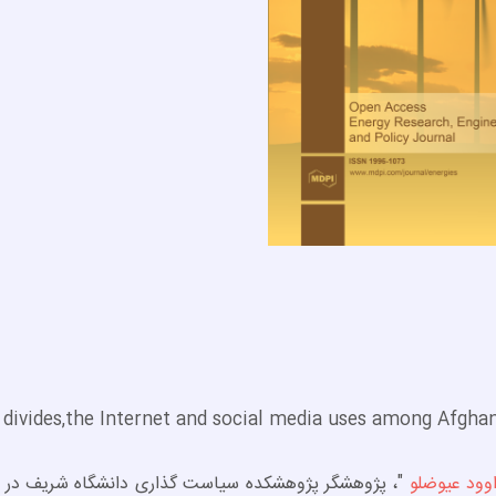
وود عیوضلو
"، پژوهشگر پژوهشکده سیاست گذاری دانشگاه شریف در ت