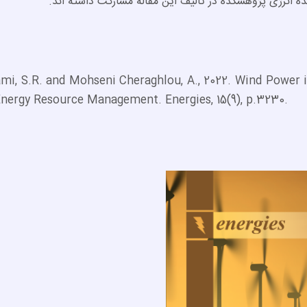
ه انرژی پژوهشکده در تالیف این مقاله مشارکت داشته اند.
i, S.R. and Mohseni Cheraghlou, A., 2022. Wind Power in 
Energy Resource Management. Energies, 15(9), p.3230.