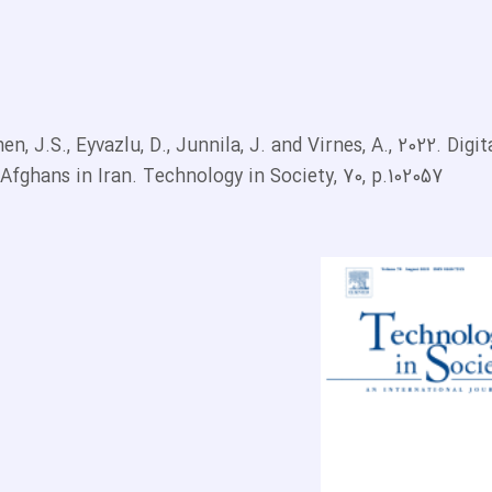
en, J.S., Eyvazlu, D., Junnila, J. and Virnes, A., 2022. Digi
fghans in Iran. Technology in Society, 70, p.102057.