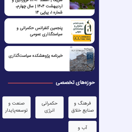
شریف | اسفند ۱۴۰۳، فروردین و
اردیبهشت ۱۴۰۴ | سال چهارم،
شماره ۱، پیاپی ۱۴
پنجمين كنفرانس حكمرانی و
سياستگذاری عمومی
خبرنامه پژوهشکده سیاست‌گذاری
حوزه‌های تخصصی
فرهنگ و
حکمرانی
صنعت‌ و
صنایع خلاق
انرژی
توسعه‌پایدار
آب‌ و