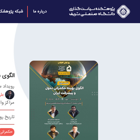
درباره ما
شبکه پژوهشکد
الگوی 
رویداد 
عل
مراکز وا
تاریخ رویداد 26
حکمرانی