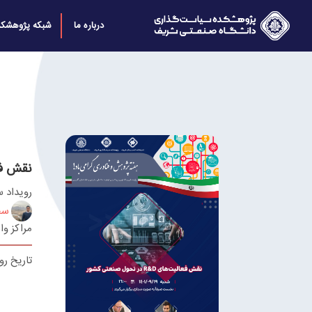
درباره ما
شبکه پژوهشکد
نقش فعالیت‌های
رویداد 
سج
مراکز وا
تاریخ رویداد 19