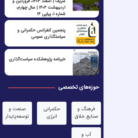
شریف | اسفند ۱۴۰۳، فروردین و
اردیبهشت ۱۴۰۴ | سال چهارم،
شماره ۱، پیاپی ۱۴
پنجمين كنفرانس حكمرانی و
سياستگذاری عمومی
خبرنامه پژوهشکده سیاست‌گذاری
حوزه‌های تخصصی
فرهنگ و
حکمرانی
صنعت‌ و
صنایع خلاق
انرژی
توسعه‌پایدار
آب‌ و