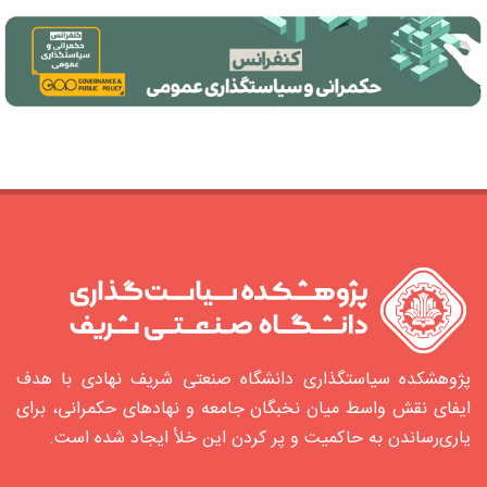
پژوهشکده سیاستگذاری دانشگاه صنعتی شریف نهادی با هدف
ایفای نقش واسط میان نخبگان جامعه و نهادهای حکمرانی، برای
یاری‌رساندن به حاکمیت و پر کردن این خلأ ایجاد شده‌ است.