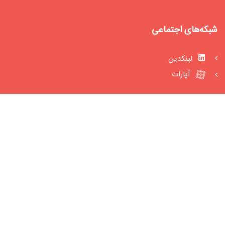
شبکه‌های اجتماعی
لینکدین
آپارات
پیوندها
دانشگاه صنعتی شریف
فصلنامه سیاست‏ نامه علم و فناوری
تماس با ما
آدرس: تهران، خیابان حبیب اللهی، میدان تیموری، ورودی شمالی