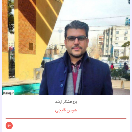
پژوهشگر ارشد
هومن قاپچی