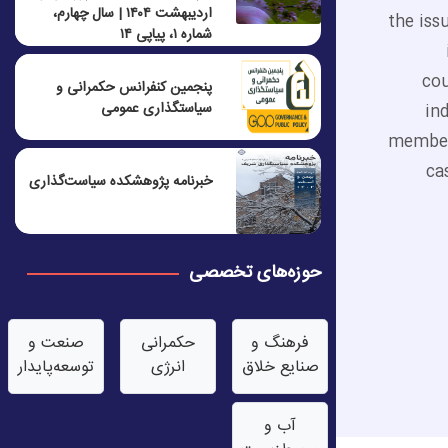
اردیبهشت ۱۴۰۴ | سال چهارم،
the iss
شماره ۱، پیاپی ۱۴
cou
پنجمين كنفرانس حكمرانی و
سياستگذاری عمومی
in
members
ca
خبرنامه پژوهشکده سیاست‌گذاری
حوزه‌های تخصصی
فرهنگ و
حکمرانی
صنعت‌ و
صنایع خلاق
انرژی
توسعه‌پایدار
آب‌ و