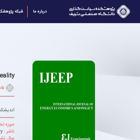
درباره ما
شبکه پژوهشکد
eality
فا
اندیشکد
حوزه ت
ناشر :
cy
سال نشر