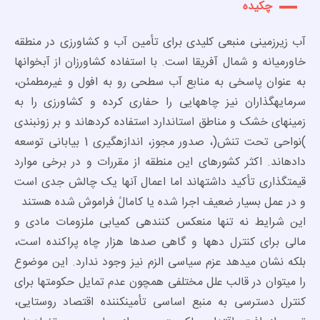
چکیده
آب زیرزمینی منبعی کلیدی برای تأمین آب و کشاورزی در منطقه
خاورمیانه و شمال آفریقا است. با استفاده کشاورزان از آبخوانها
به عنوان پاسخی به منابع آب سطحی رو به افول و غیرمطمئن،
سرمایهگذاران نیز چاههایی را حفاری کرده و کشاورزی را به
زمینهای خشک و مناطق استاندارد استفاده کردهاند و بر زونبندی
)نواحی تحت تنش(، صدور مجوز، اندازهگیری 1 بیابانی توسعه
دادهاند. اکثر کشورهای این منطقه از مقررات و در برخی موارد
قیمتگذاری تأکید داشتهاند اما اعمال آنها یک چالش جدی است
و در عمل بسیار ضعیف اجرا شده یا کامالً فراموش شده هستند
این شرایط نه تنها منعکس کنندهی کمیابی ملزومات مادی و
مالی برای کنترل دهها و گاهی صدها هزار چاه پراکنده است،
بلکه نشان میدهد عزم سیاسی الزم نیز وجود ندارد. این موضوع
را میتوان در قالب علل مختلفی همچون عدم تمایل حکومتها برای
کنترل دسترسی به منبع اساسی تأمینکننده اقتصاد روستایی،