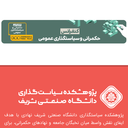
پژوهشکده سیاستگذاری دانشگاه صنعتی شریف نهادی با هدف
ایفای نقش واسط میان نخبگان جامعه و نهادهای حکمرانی، برای