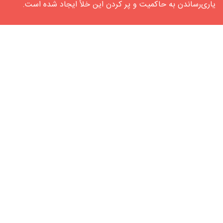
یاری‌رساندن به حاکمیت و پر کردن این خلأ ایجاد شده‌ است.
شبکه‌های اجتماعی
لینکدین
آپارات
پیوندها
دانشگاه صنعتی شریف
فصلنامه سیاست‏ نامه علم و فناوری
تماس با ما