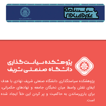
پژوهشکده سیاستگذاری دانشگاه صنعتی شریف نهادی با هدف
ایفای نقش واسط میان نخبگان جامعه و نهادهای حکمرانی،
برای یاری‌رساندن به حاکمیت و پر کردن این خلأ ایجاد شده‌
است.