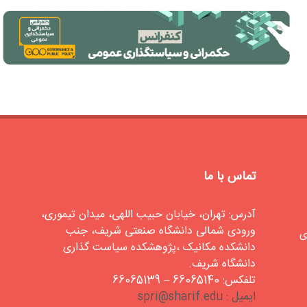
تماس با ما
آدرس: تهران، خیابان حبیب اللهی، میدان تیموری،
ورودی شمالی دانشگاه صنعتی شریف، جنب
ی
دانشکده مکانیک ،پژوهشکده سیاست گذاری
دانشگاه شریف.
تلفکس: 66065140 – 66065139
ایمیل : spri@sharif.edu