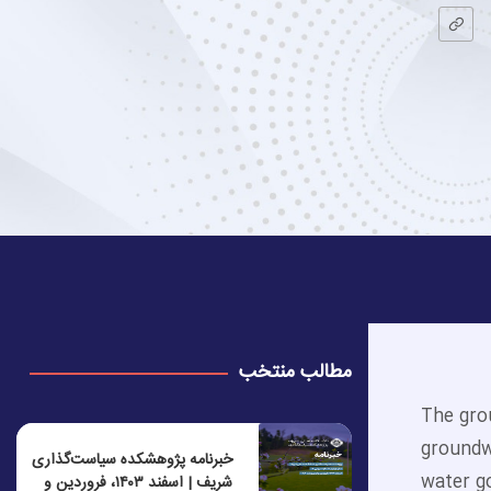
مطالب منتخب
The gro
groundwa
خبرنامه پژوهشکده سیاست‌گذاری
water g
شریف | اسفند ۱۴۰۳، فروردین و