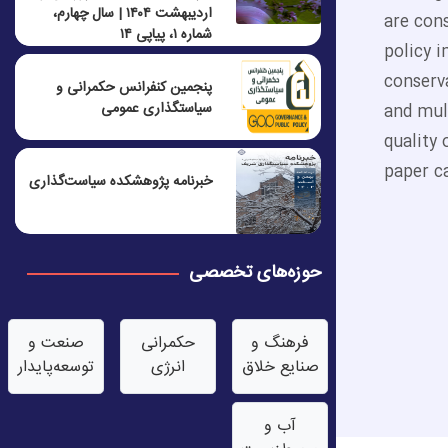
اردیبهشت ۱۴۰۴ | سال چهارم،
are con
شماره ۱، پیاپی ۱۴
policy 
conserva
پنجمين كنفرانس حكمرانی و
سياستگذاری عمومی
and mul
quality 
paper c
خبرنامه پژوهشکده سیاست‌گذاری
حوزه‌های تخصصی
فرهنگ و
حکمرانی
صنعت‌ و
صنایع خلاق
انرژی
توسعه‌پایدار
آب‌ و