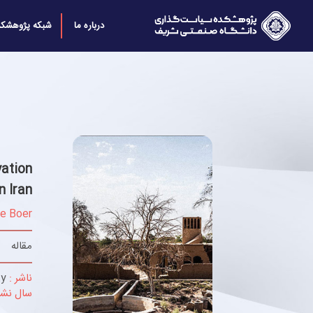
درباره ما
شبکه پژوهشکد
ation
n Iran
de Boer
مقاله
ناشر :
ty
سال نشر