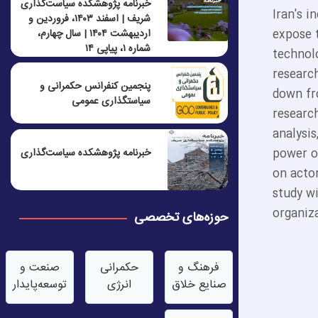
خبرنامه پژوهشکده سیاست‌گذاری
Iran's i
شریف | اسفند ۱۴۰۳، فروردین و
expose 
اردیبهشت ۱۴۰۴ | سال چهارم،
شماره ۱، پیاپی ۱۴
technolo
researc
پنجمين كنفرانس حكمرانی و
down fro
سياستگذاری عمومی
research
analysis
power o
خبرنامه پژوهشکده سیاست‌گذاری
on actor
study w
organiza
حوزه‌های تخصصی
فرهنگ و
حکمرانی
صنعت‌ و
صنایع خلاق
انرژی
توسعه‌پایدار