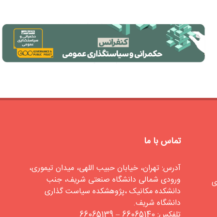
تماس با ما
آدرس: تهران، خیابان حبیب اللهی، میدان تیموری،
ورودی شمالی دانشگاه صنعتی شریف، جنب
ی
دانشکده مکانیک ،پژوهشکده سیاست گذاری
دانشگاه شریف.
تلفکس: 66065140 – 66065139