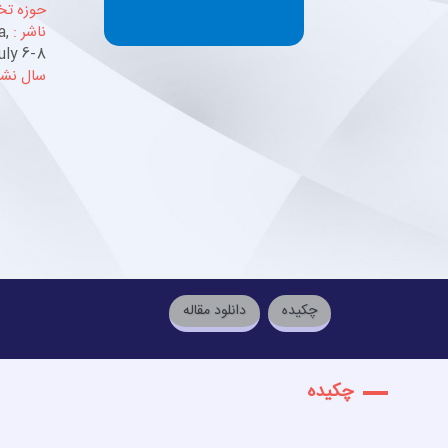
حوزه ت
ناشر :
a,
uly 6-8
سال نشر
چکیده
دانلود مقاله
چکیده