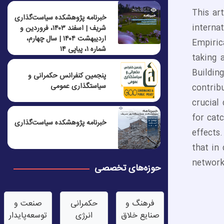
This ar
خبرنامه پژوهشکده سیاست‌گذاری
interna
شریف | اسفند ۱۴۰۳، فروردین و
اردیبهشت ۱۴۰۴ | سال چهارم،
Empiric
شماره ۱، پیاپی ۱۴
taking 
Buildin
پنجمين كنفرانس حكمرانی و
سياستگذاری عمومی
contrib
crucial
for cat
خبرنامه پژوهشکده سیاست‌گذاری
effects.
that in 
network
حوزه‌های تخصصی
فرهنگ و
حکمرانی
صنعت‌ و
صنایع خلاق
انرژی
توسعه‌پایدار