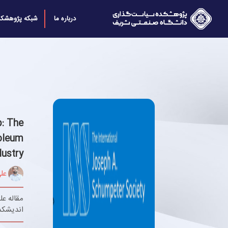
درباره ما
شبکه پژوهشکد
: The
oleum
dustry
عل
مقاله ع
اندیشکد