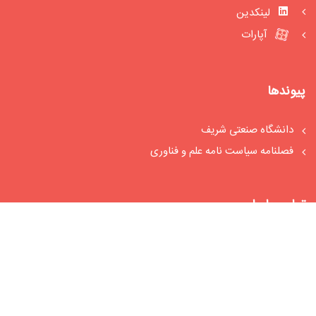
لینکدین
آپارات
پیوندها
دانشگاه صنعتی شریف
فصلنامه سیاست‏ نامه علم و فناوری
تماس با ما
آدرس: تهران، خیابان حبیب اللهی، میدان تیموری، ورودی شمالی
دانشگاه صنعتی شریف، جنب دانشکده مکانیک ،پژوهشکده
سیاست گذاری دانشگاه شریف.
تلفکس: 66065140 – 66065139
ایمیل : spri@sharif.edu