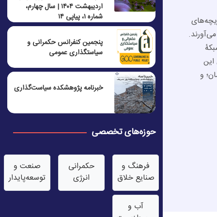
اردیبهشت ۱۴۰۴ | سال چهارم،
شماره ۱، پیاپی ۱۴
یچه‌های
ی‌آورند.
پنجمين كنفرانس حكمرانی و
بکۀ
سياستگذاری عمومی
این
ن؛ و
خبرنامه پژوهشکده سیاست‌گذاری
حوزه‌های تخصصی
فرهنگ و
حکمرانی
صنعت‌ و
صنایع خلاق
انرژی
توسعه‌پایدار
آب‌ و