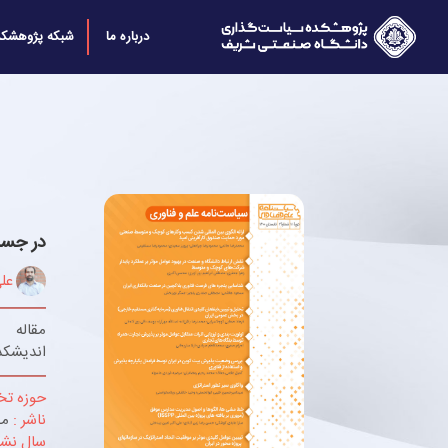
درباره ما
شبکه پژوهشکد
در جست
عل
مقاله
اندیشکد
حوزه ت
ناشر :
مج
سال نشر