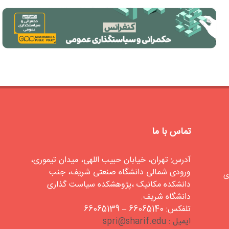
تماس با ما
آدرس: تهران، خیابان حبیب اللهی، میدان تیموری،
ورودی شمالی دانشگاه صنعتی شریف، جنب
ی
دانشکده مکانیک ،پژوهشکده سیاست گذاری
دانشگاه شریف.
تلفکس: 66065140 – 66065139
ایمیل : spri@sharif.edu