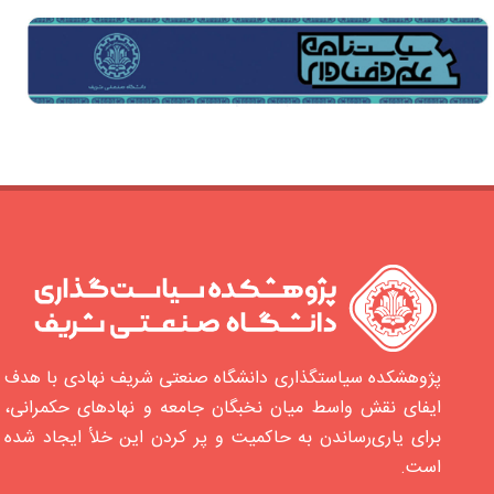
پژوهشکده سیاستگذاری دانشگاه صنعتی شریف نهادی با هدف
ایفای نقش واسط میان نخبگان جامعه و نهادهای حکمرانی،
برای یاری‌رساندن به حاکمیت و پر کردن این خلأ ایجاد شده‌
است.