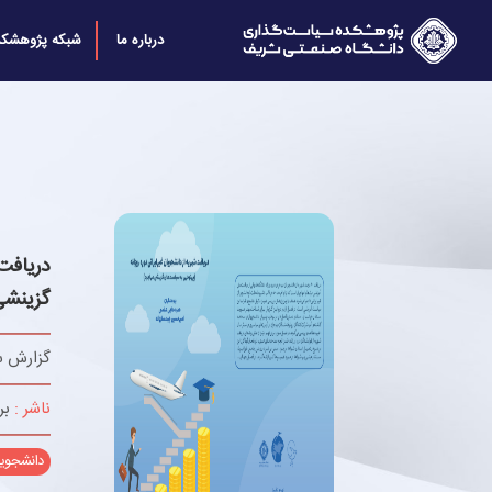
درباره ما
شبکه پژوهشکد
دریافت
گزینشی
گزارش س
ناشر :
بر
دانشجویا