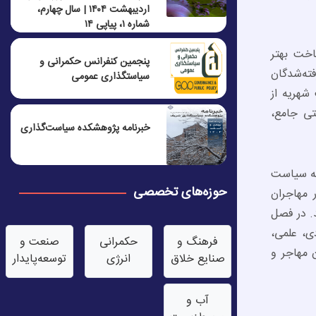
اردیبهشت ۱۴۰۴ | سال چهارم،
شماره ۱، پیاپی ۱۴
اخت بهتر
پنجمين كنفرانس حكمرانی و
ته‌شدگان
سياستگذاری عمومی
شهریه از
تی جامع،
خبرنامه پژوهشکده سیاست‌گذاری
 که سیاست
حوزه‌های تخصصی
 مهاجران
. در فصل
ی، علمی،
فرهنگ و
حکمرانی
صنعت‌ و
 مهاجر و
صنایع خلاق
انرژی
توسعه‌پایدار
آب‌ و