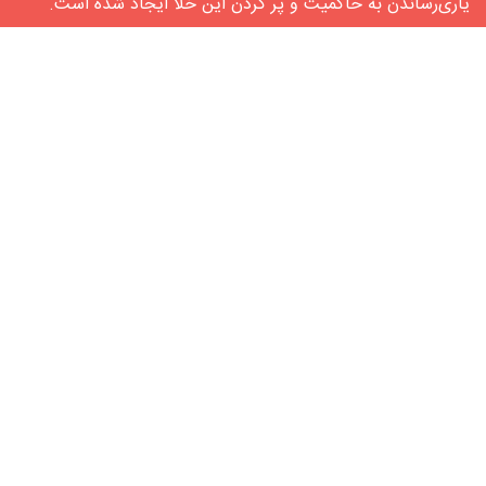
یاری‌رساندن به حاکمیت و پر کردن این خلأ ایجاد شده‌ است.
شبکه‌های اجتماعی
لینکدین
آپارات
پیوندها
دانشگاه صنعتی شریف
فصلنامه سیاست‏ نامه علم و فناوری
تماس با ما