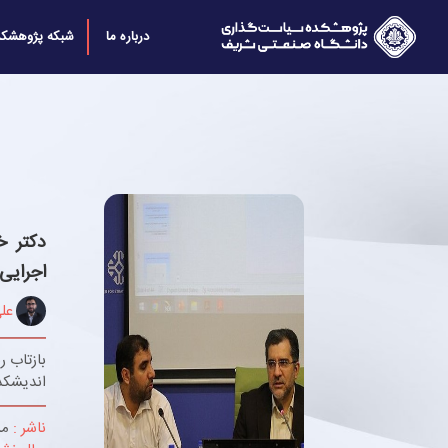
درباره ما
شبکه پژوهشکد
دکتر خ
اجرایی
عل
بازتاب ر
اندیشکد
ناشر :
مر