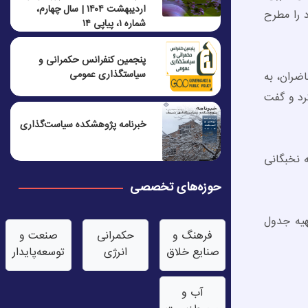
اردیبهشت ۱۴۰۴ | سال چهارم،
د را مطرح
شماره ۱، پیاپی ۱۴
پنجمين كنفرانس حكمرانی و
سياستگذاری عمومی
ضران، به
رد و گفت
خبرنامه پژوهشکده سیاست‌گذاری
ه نخبگانی
حوزه‌های تخصصی
هیه جدول
فرهنگ و
حکمرانی
صنعت‌ و
صنایع خلاق
انرژی
توسعه‌پایدار
آب‌ و