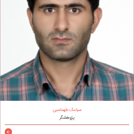
سیامک طهماسبی
پژوهشگر