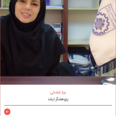
نینا شاددلی
پژوهشگر ارشد