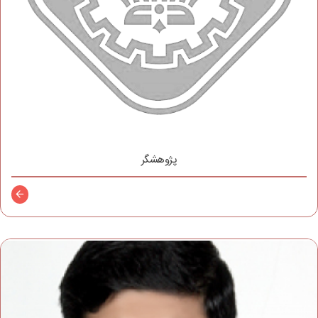
پژوهشگر
توضیح