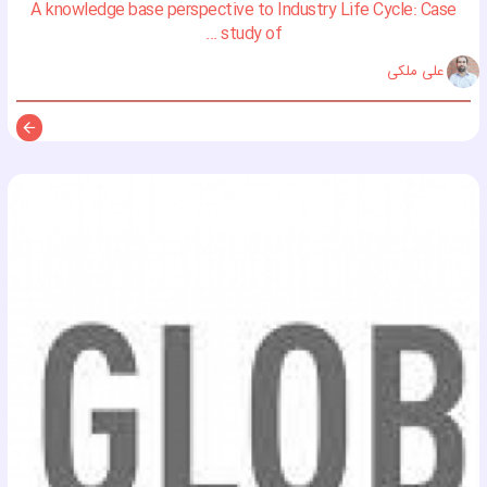
A knowledge base perspective to Industry Life Cycle: Case
study of ...
علی ملکی
توضی