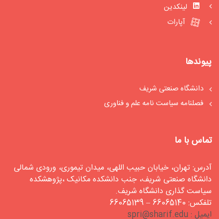
لینکدین
آپارات
پیوندها
دانشگاه صنعتی شریف
فصلنامه سیاست‏ نامه علم و فناوری
تماس با ما
آدرس: تهران، خیابان حبیب اللهی، میدان تیموری، ورودی شمالی
دانشگاه صنعتی شریف، جنب دانشکده مکانیک ،پژوهشکده
سیاست گذاری دانشگاه شریف.
تلفکس: 66065140 – 66065139
ایمیل : spri@sharif.edu