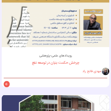
رویدادهای علمی-پژوهشی
چرخش حکمت بنیان در توسعه نفع
مهدی فاتح راد
توضی