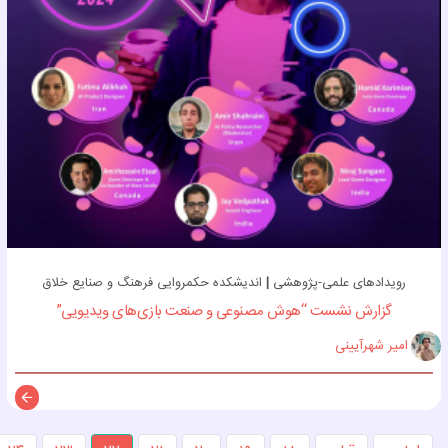
رویدادهای علمی-پژوهشی
|
اندیشکده حکمروایی فرهنگ و صنایع خلاق
گزارش نشست “هوش مصنوعی و صنعت بازی‌های ویدیویی”
امیر شهرآیینی
توضی