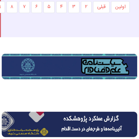
اولین
قبلی
۲
۳
۴
۵
۶
۷
۸
۹