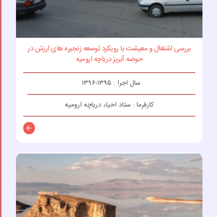
بررسی اشتغال و معیشت با رویکرد توسعه زنجیره های ارزش در
حوضه آبریز دریاچه ارومیه
سال اجرا : ۱۳۹۵-۱۳۹۶
کارفرما : ستاد احیاء دریاچه ارومیه
توضیحات