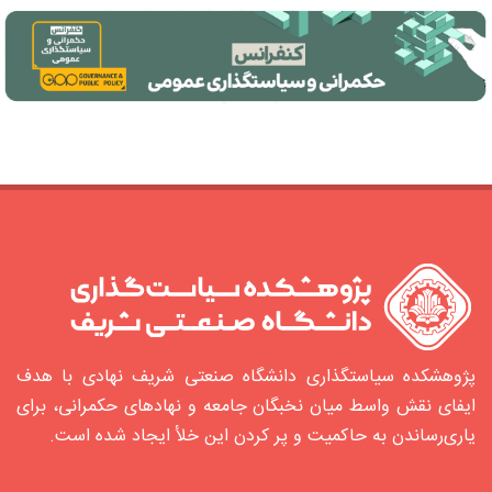
پژوهشکده سیاستگذاری دانشگاه صنعتی شریف نهادی با هدف
ایفای نقش واسط میان نخبگان جامعه و نهادهای حکمرانی، برای
یاری‌رساندن به حاکمیت و پر کردن این خلأ ایجاد شده‌ است.