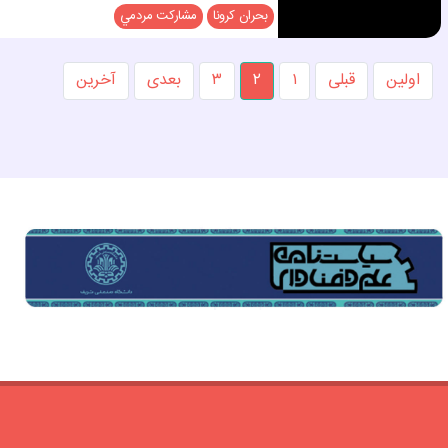
بحران كرونا
مشاركت مردمي
اولین
قبلی
۱
۲
۳
بعدی
آخرین