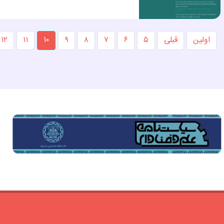
اولین
قبلی
۵
۶
۷
۸
۹
۱۰
۱۱
۱۲