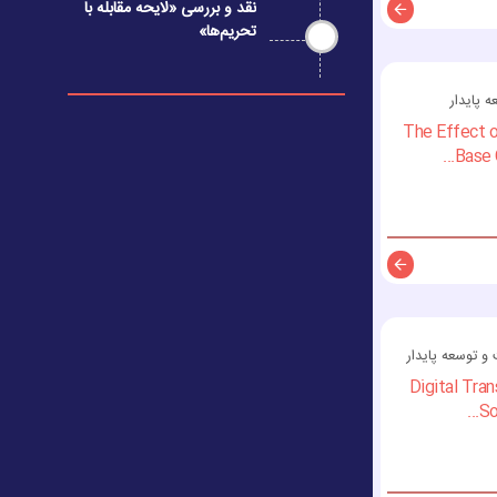
نقد و بررسی «لایحه مقابله با
تحریم‌ها»
توضیحات
پایدار
The Effect 
Base 
توضیحات
 توسعه پایدار
Digital Tran
So