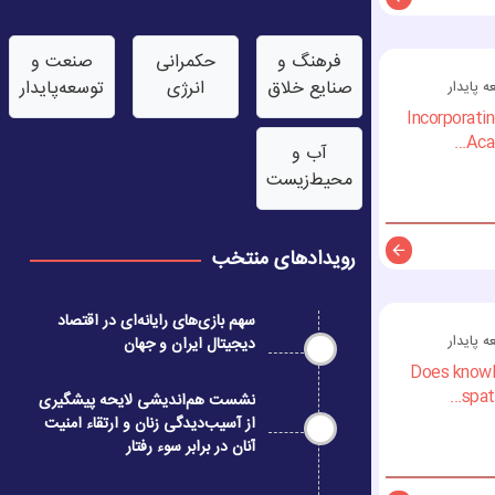
توضیحات
فرهنگ و
حکمرانی
صنعت‌ و
صنایع خلاق
انرژی
توسعه‌پایدار
پایدار
Incorporati
Acad
آب‌ و
محیط‌زیست
رویدادهای منتخب
توضیحات
سهم بازی‌های رایانه‌ای در اقتصاد
پایدار
دیجیتال ایران و جهان
Does knowl
spati
نشست هم‌اندیشی لایحه پیشگیری
از آسیب‌دیدگی زنان و ارتقاء امنیت
آنان در برابر سوء رفتار