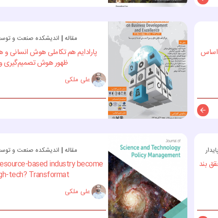
توضیحات
مقاله
|
اندیشکده صنعت و توسعه 
ر اساس
پارادایم هم تکاملی هوش انسانی و
ظهور هوش تصمیم‌گیری و و
علی ملکی
توضیحات
یدار
مقاله
|
اندیشکده صنعت و توسعه 
قق بند
resource-based industry become
gh-tech? Transformat...
علی ملکی