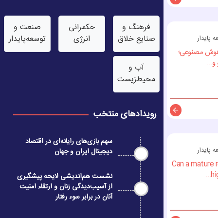
توضیحات
فرهنگ و
حکمرانی
صنعت‌ و
صنایع خلاق
انرژی
توسعه‌پایدار
پایدار
 هوش مصنوعی؛
...
آب‌ و
محیط‌زیست
رویدادهای منتخب
توضیحات
سهم بازی‌های رایانه‌ای در اقتصاد
پایدار
دیجیتال ایران و جهان
Can a mature 
hi
نشست هم‌اندیشی لایحه پیشگیری
از آسیب‌دیدگی زنان و ارتقاء امنیت
آنان در برابر سوء رفتار