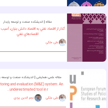
مقاله
|
اندیشکده صنعت و توسعه پایدار
گذار از اقتصاد نفتي به اقتصاد دانش بنيان، آسيب
اقتصادهاي نفتي
علی ملکی
مقاله علمی-همایشی
|
اندیشکده صنعت و توسعه پا
toring and evaluation (M&E) system: An
underestimated tool in r...
علی ملکی
نجم الدین یزدی