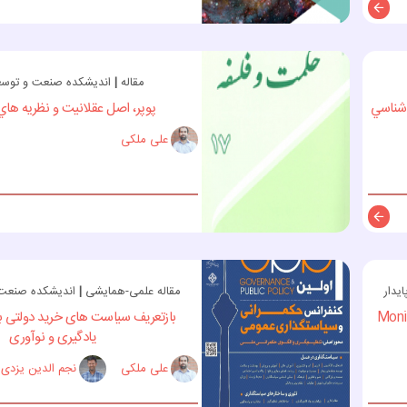
توضیحات
مقاله
|
اندیشکده صنعت و توسعه 
 شناسي
پوپر، اصل عقلانيت و نظريه هاي
علی ملکی
توضیحات
یدار
مقاله علمی-همایشی
|
اندیشکده صنعت و
Moni
بازتعریف سیاست های خرید دولتی به 
یادگیری و نوآوری
علی ملکی
نجم الدین یزدی