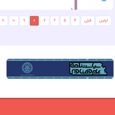
اولین
قبلی
۴
۵
۶
۷
۸
۹
۱۰
۱۱