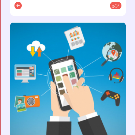
انرژی
توضیحات