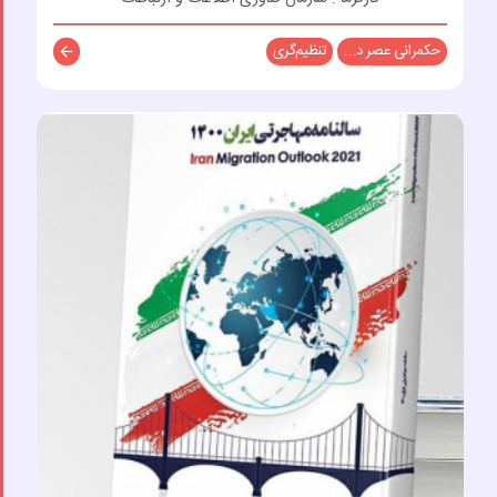
حکمرانی عصر د...
تنظیم‌گری
توضیحات