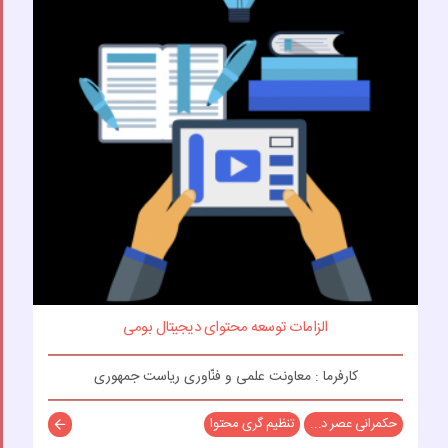
الزامات توسعه محتوای دیجیتال بومی
کارفرما : معاونت علمی و فنّاوری ریاست جمهوری
حکمرانی عصر د...
تنظیم گری محتوا
توضیحات