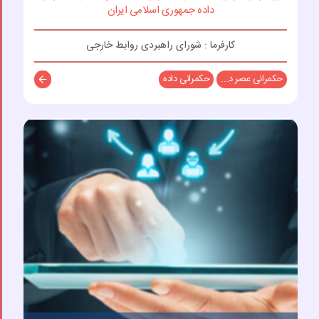
داده جمهوری اسلامی ایران
کارفرما : شورای راهبردی روابط خارجی
حکمرانی عصر د...
حکمرانی داده
توضیحات