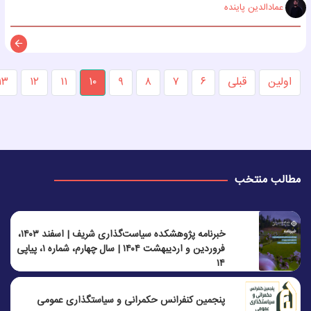
عمادالدین پاینده
توضی
اولین
قبلی
۶
۷
۸
۹
۱۰
۱۱
۱۲
۱۳
مطالب منتخب
خبرنامه پژوهشکده سیاست‌گذاری شریف | اسفند ۱۴۰۳،
فروردین و اردیبهشت ۱۴۰۴ | سال چهارم، شماره ۱، پیاپی
۱۴
پنجمين كنفرانس حكمرانی و سياستگذاری عمومی