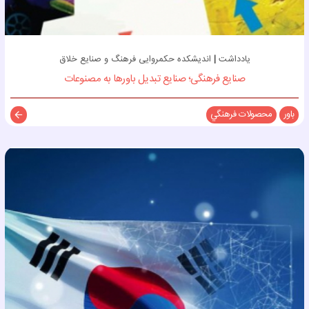
یادداشت
|
اندیشکده حکمروایی فرهنگ و صنایع خلاق
صنایع فرهنگی؛ صنایع تبدیل باورها به مصنوعات
باور
محصولات فرهنگي
توضی