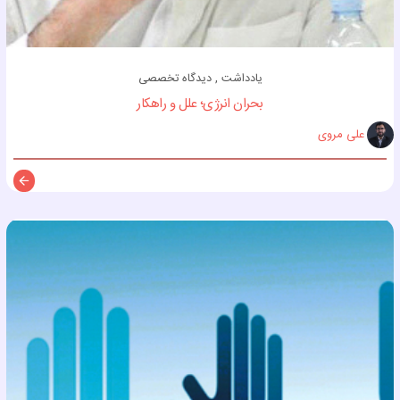
یادداشت , دیدگاه تخصصی
بحران انرژی؛ علل و راهکار
علی مروی
توضی