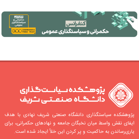
پژوهشکده سیاستگذاری دانشگاه صنعتی شریف نهادی با هدف
ایفای نقش واسط میان نخبگان جامعه و نهادهای حکمرانی، برای
یاری‌رساندن به حاکمیت و پر کردن این خلأ ایجاد شده‌ است.