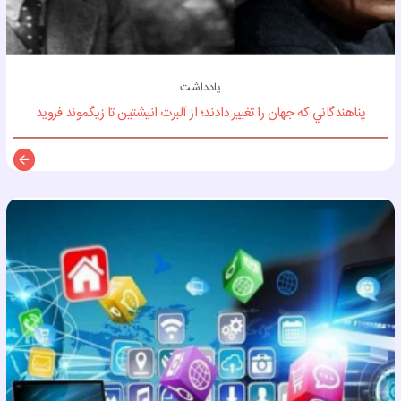
یادداشت
پناهندگاني كه جهان را تغيير دادند؛ از آلبرت انيشتين تا زيگموند فرويد
توضی