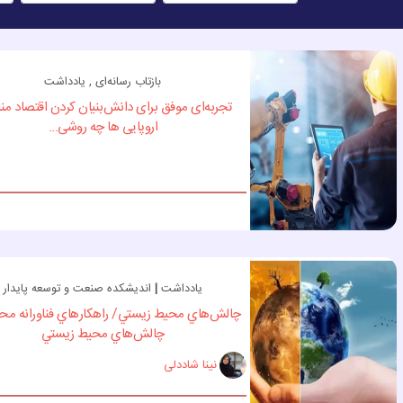
بازتاب رسانه‌ای , یادداشت
تجربه‌ای موفق برای دانش‌بنیان کردن اقتصاد من
اروپایی ها چه روشی...
یادداشت
|
اندیشکده صنعت و توسعه پایدار
چالش‌هاي محيط زيستي/ راهكارهاي فناورانه محو
چالش‌هاي محيط زيستي
نینا شاددلی