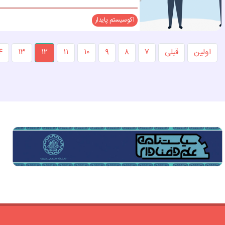
اکوسیستم پایدار
اولین
قبلی
۷
۸
۹
۱۰
۱۱
۱۲
۱۳
۴