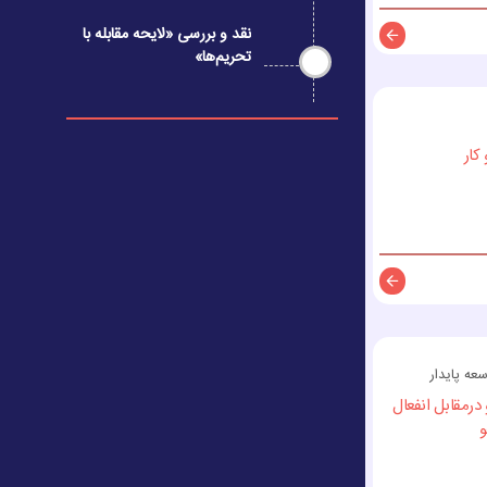
نقد و بررسی «لایحه مقابله با
تحریم‌ها»
توضیحات
کار
توضیحات
ه پایدار
درمقابل انفعال