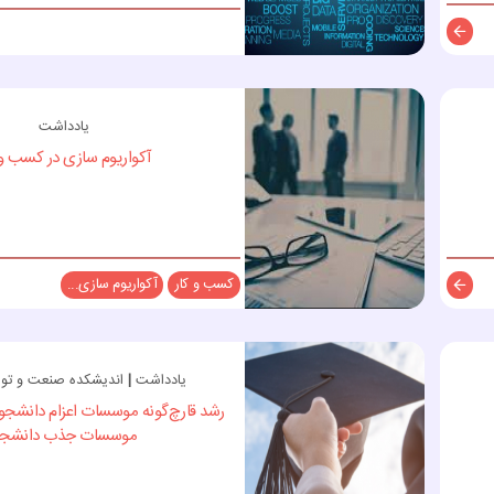
توضیحات
یادداشت
آکواریوم سازی در کسب و 
کسب و کار
آکواریوم سازی...
توضیحات
یادداشت
|
اندیشکده صنعت و توسع
رشد قارچ‌گونه موسسات اعزام دانشجو 
موسسات جذب دانشجو