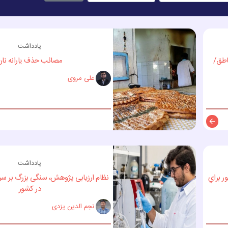
یادداشت
اطق/
مصائب حذف یارانه نان
علی مروی
توضیحات
یادداشت
ر براي
نظام ارزیابی پژوهش، سنگی بزرگ بر سر را
در کشور
نجم الدین یزدی