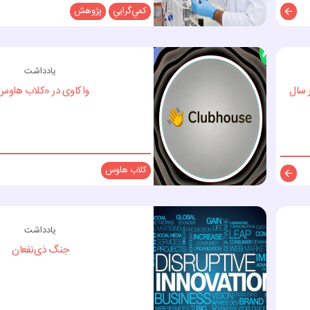
كمي‌گرايي
پژوهش
توضیحات
یادداشت
ر سال
واکاوی در «کلاب هاوس
کلاب هاوس
توضیحات
یادداشت
جنگ ذی‌نفعان