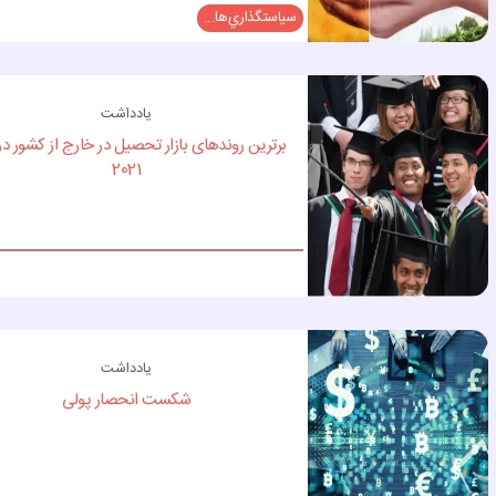
سياستگذاري‌ها...
یادداشت
برترین روندهای بازار تحصيل در خارج از کشور د
2021
یادداشت
شکست انحصار پولی